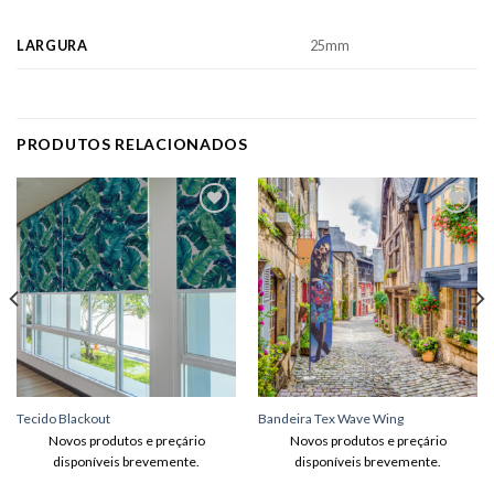
LARGURA
25mm
PRODUTOS RELACIONADOS
Adicionar
Adicionar
aos meus
aos meus
desejos
desejos
Tecido Blackout
Bandeira Tex Wave Wing
Novos produtos e preçário
Novos produtos e preçário
disponíveis brevemente.
disponíveis brevemente.