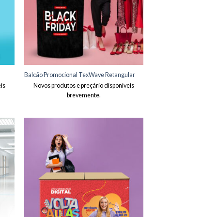
Balcão Promocional TexWave Retangular
is
Novos produtos e preçário disponíveis
brevemente.
onar
Adicionar
eus
aos meus
jos
desejos