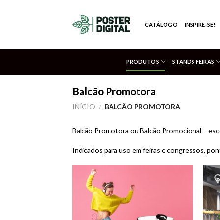
Skip
to
CATÁLOGO
INSPIRE-SE!
content
PRODUTOS
STANDS FEIRAS
Balcão Promotora
INÍCIO
/
BALCÃO PROMOTORA
Balcão Promotora ou Balcão Promocional – esco
Indicados para uso em feiras e congressos, pont
Adicionar
aos meus
desejos