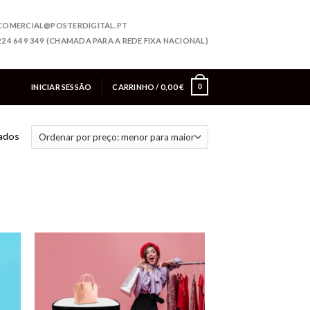
COMERCIAL@POSTERDIGITAL.PT
224 649 349 (CHAMADA PARA A REDE FIXA NACIONAL)
INICIAR SESSÃO
CARRINHO /
0,00
€
0
tados
onar
Adicionar
eus
aos meus
jos
desejos