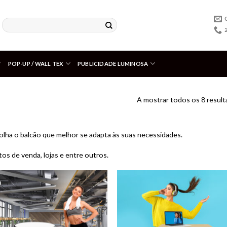
POP-UP / WALL TEX
PUBLICIDADE LUMINOSA
A mostrar todos os 8 resul
lha o balcão que melhor se adapta às suas necessidades.
os de venda, lojas e entre outros.
Adicionar
Adici
aos meus
aos m
desejos
dese