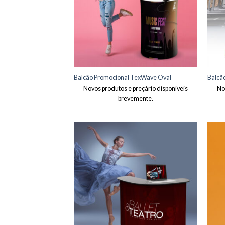
Balcão Promocional TexWave Oval
Balcã
Novos produtos e preçário disponíveis
No
brevemente.
Adicionar
aos meus
desejos