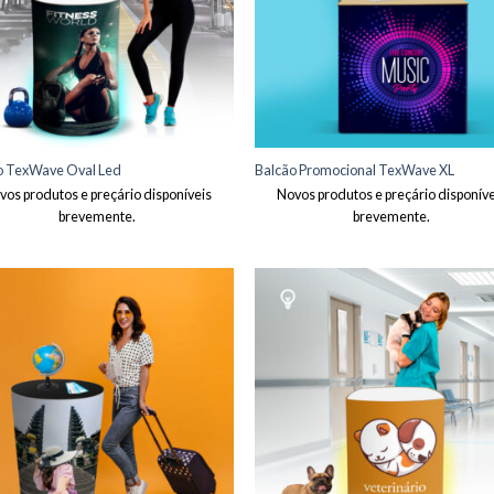
o TexWave Oval Led
Balcão Promocional TexWave XL
vos produtos e preçário disponíveis
Novos produtos e preçário disponíve
brevemente.
brevemente.
Adicionar
Adici
aos meus
aos m
desejos
dese