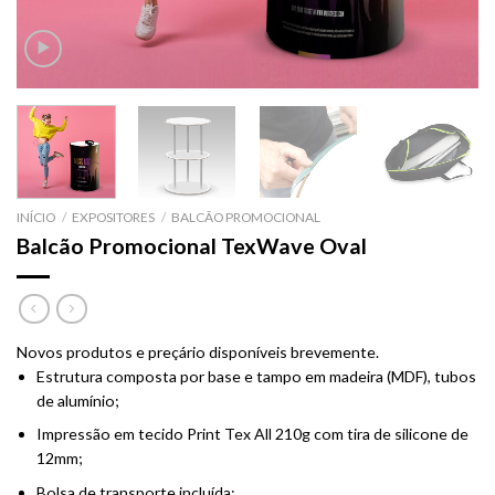
INÍCIO
/
EXPOSITORES
/
BALCÃO PROMOCIONAL
Balcão Promocional TexWave Oval
Novos produtos e preçário disponíveis brevemente.
Estrutura composta por base e tampo em madeira (MDF), tubos
de alumínio;
Impressão em tecido
Print Tex All 210g
com tira de silicone de
12mm;
Bolsa de transporte incluída;