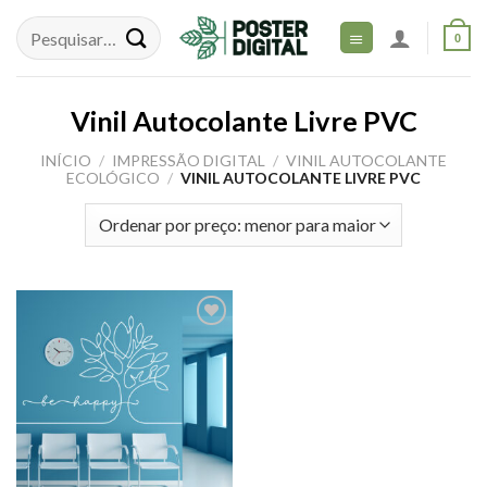
Skip
to
0
content
Vinil Autocolante Livre PVC
INÍCIO
/
IMPRESSÃO DIGITAL
/
VINIL AUTOCOLANTE
ECOLÓGICO
/
VINIL AUTOCOLANTE LIVRE PVC
Adicionar
aos meus
desejos