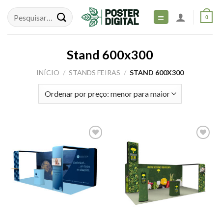
Skip
to
0
content
Stand 600x300
INÍCIO
/
STANDS FEIRAS
/
STAND 600X300
Adicionar
Adicionar
aos meus
aos meus
desejos
desejos