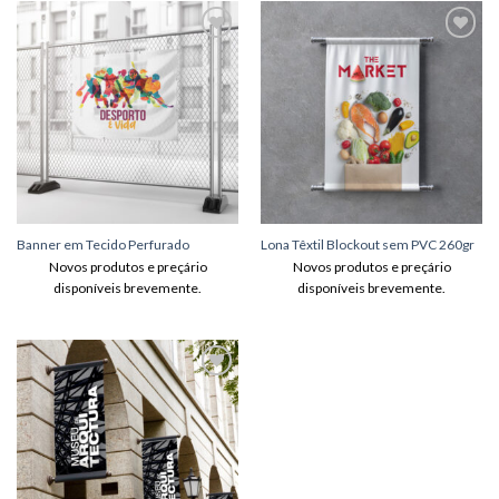
Adicionar
Adicionar
aos meus
aos meus
desejos
desejos
Banner em Tecido Perfurado
Lona Têxtil Blockout sem PVC 260gr
Novos produtos e preçário
Novos produtos e preçário
disponíveis brevemente.
disponíveis brevemente.
Adicionar
aos meus
desejos