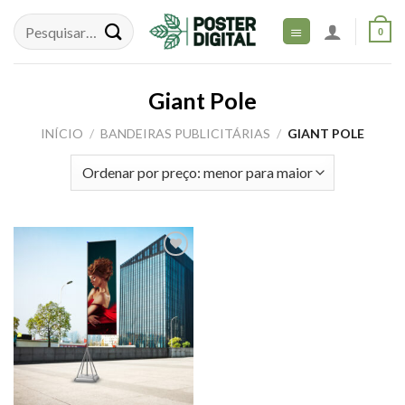
Skip
to
0
content
Giant Pole
INÍCIO
/
BANDEIRAS PUBLICITÁRIAS
/
GIANT POLE
Adicionar
aos meus
desejos