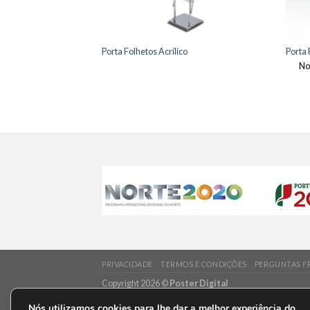
Porta Folhetos Acrílico
Porta 
No
PRIVACIDADE
TERMOS E CONDIÇÕES
PERGUNTAS F
Copyright 2026 ©
Poster Digital
Nós utilizamos cookies para lhe dar a melhor experiência do