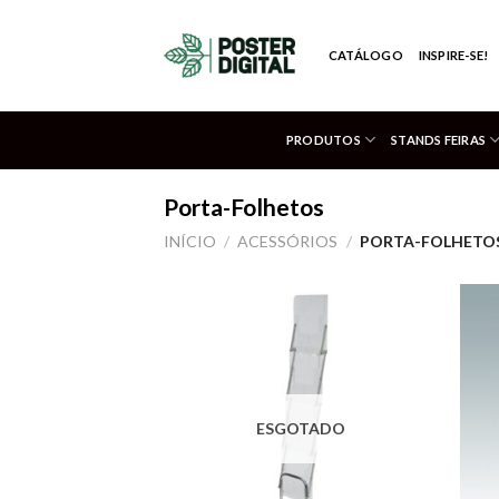
Skip
to
CATÁLOGO
INSPIRE-SE!
content
PRODUTOS
STANDS FEIRAS
Porta-Folhetos
INÍCIO
/
ACESSÓRIOS
/
PORTA-FOLHETO
Adicionar
aos meus
desejos
ESGOTADO