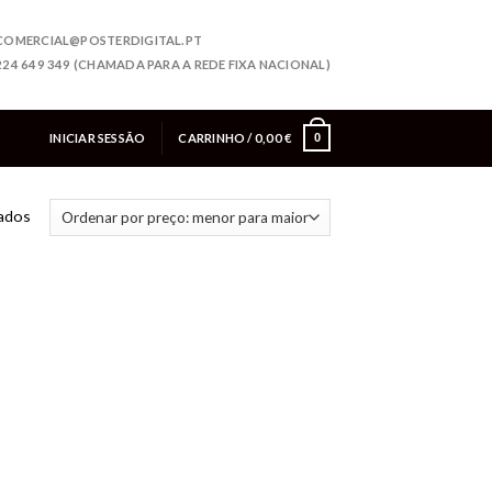
COMERCIAL@POSTERDIGITAL.PT
224 649 349 (CHAMADA PARA A REDE FIXA NACIONAL)
INICIAR SESSÃO
CARRINHO /
0,00
€
0
tados