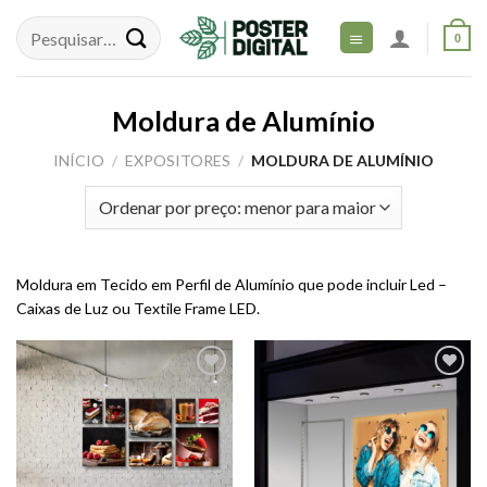
Skip
to
0
content
Moldura de Alumínio
INÍCIO
/
EXPOSITORES
/
MOLDURA DE ALUMÍNIO
Moldura em Tecido em Perfil de Alumínio que pode incluir Led –
Caixas de Luz ou Textile Frame LED.
Adicionar
Adicionar
aos meus
aos meus
desejos
desejos