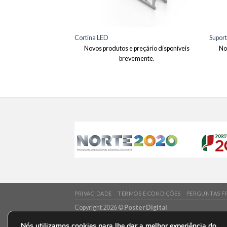
Cortina LED
Suport
Novos produtos e preçário disponíveis
No
brevemente.
PRIVACIDADE
TERMOS E CONDIÇÕES
PERGUNTAS F
Copyright 2026 ©
Poster Digital
Nós utilizamos cookies para lhe dar a melhor experiência do