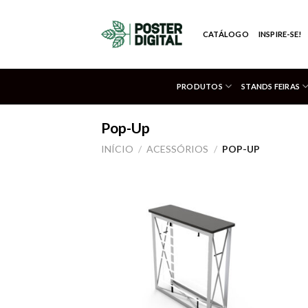
Skip
to
CATÁLOGO
INSPIRE-SE!
content
PRODUTOS
STANDS FEIRAS
Pop-Up
INÍCIO
/
ACESSÓRIOS
/
POP-UP
Adicionar
aos meus
desejos