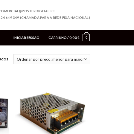
COMERCIAL@POSTERDIGITAL.PT
224 649 349 (CHAMADA PARA A REDE FIXA NACIONAL)
INICIAR SESSÃO
CARRINHO /
0,00
€
0
tados
onar
Adicionar
eus
aos meus
jos
desejos