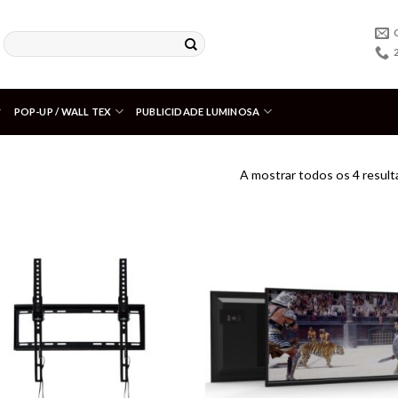
POP-UP / WALL TEX
PUBLICIDADE LUMINOSA
A mostrar todos os 4 resul
Adicionar
Adici
aos meus
aos m
desejos
dese