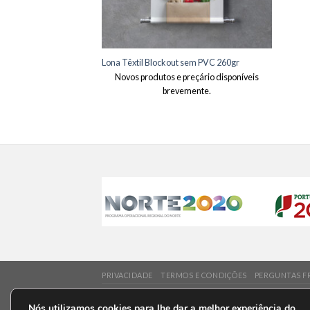
Lona Têxtil Blockout sem PVC 260gr
Novos produtos e preçário disponíveis
brevemente.
PRIVACIDADE
TERMOS E CONDIÇÕES
PERGUNTAS F
Copyright 2026 ©
Poster Digital
Nós utilizamos cookies para lhe dar a melhor experiência do