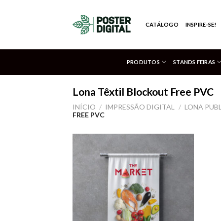
Skip
to
CATÁLOGO
INSPIRE-SE!
content
PRODUTOS
STANDS FEIRAS
Lona Têxtil Blockout Free PVC
INÍCIO
/
IMPRESSÃO DIGITAL
/
LONA PUB
FREE PVC
Adicionar
aos meus
desejos