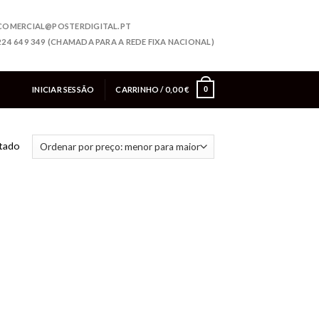
COMERCIAL@POSTERDIGITAL.PT
224 649 349 (CHAMADA PARA A REDE FIXA NACIONAL)
INICIAR SESSÃO
CARRINHO /
0,00
€
0
ltado