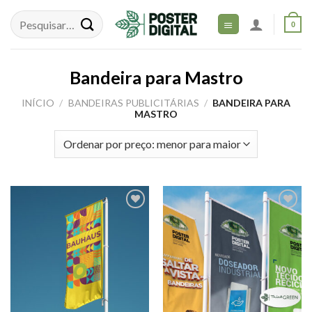
Skip
to
0
content
Bandeira para Mastro
INÍCIO
/
BANDEIRAS PUBLICITÁRIAS
/
BANDEIRA PARA
MASTRO
Adicionar
Adicionar
aos meus
aos meus
desejos
desejos