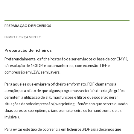
PREPARAÇÃO DE FICHEIROS
ENVIO E ORÇAMENTO
Preparação de ficheiros
Preferencialmente, os ficheiros terão de ser enviados c/ base de cor CMYK,
c/ resolução de 150 DPI e ao tamanho real, com extensão .TIFF e
compressão em LZW, sem Layers.
Para aqueles que enviarem o ficheiro em formato .PDF chamamos a
atenção para o fato de que alguns programas vectoriais de criação gráfica
permitem a utilização de algumas funções e filtros que poderão gerar
situações de sobreimpressão (overprinting – fenómeno que ocorre quando
duas cores se sobrepõem, criando uma terceira ou tornando uma delas
invisível).
Para evitar este tipo de ocorrência em ficheiros .PDF agradecemos que