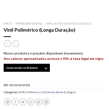
INÍCIO
/
IMPRESSÃO DIGITAL
/
VINIL AUTOCOLANTE ECOLÓGICO
Vinil Polimérico (Longa Duração)
Novos produtos e preçário disponíveis brevemente.
Aos valores apresentados acresce o IVA, à taxa legal em vigor.
Como enviar os ficheiros
REF:
I02.02.00.01001
Categorias:
Brilho
,
Polimérico
,
Vinil Autocolante Ecológico