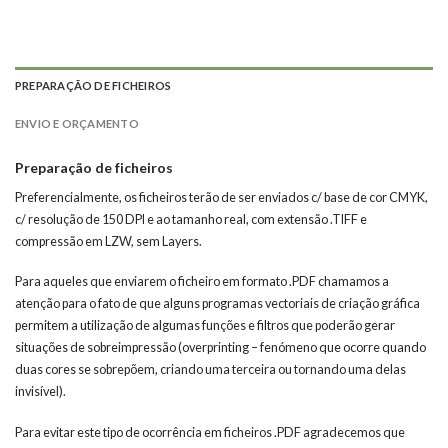
PREPARAÇÃO DE FICHEIROS
ENVIO E ORÇAMENTO
Preparação de ficheiros
Preferencialmente, os ficheiros terão de ser enviados c/ base de cor CMYK,
c/ resolução de 150 DPI e ao tamanho real, com extensão .TIFF e
compressão em LZW, sem Layers.
Para aqueles que enviarem o ficheiro em formato .PDF chamamos a
atenção para o fato de que alguns programas vectoriais de criação gráfica
permitem a utilização de algumas funções e filtros que poderão gerar
situações de sobreimpressão (overprinting – fenómeno que ocorre quando
duas cores se sobrepõem, criando uma terceira ou tornando uma delas
invisível).
Para evitar este tipo de ocorrência em ficheiros .PDF agradecemos que