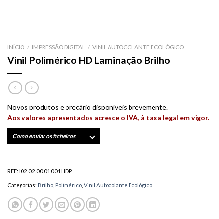
INÍCIO
/
IMPRESSÃO DIGITAL
/
VINIL AUTOCOLANTE ECOLÓGICO
Vinil Polimérico HD Laminação Brilho
Novos produtos e preçário disponíveis brevemente.
Aos valores apresentados acresce o IVA, à taxa legal em vigor.
Como enviar os ficheiros
REF:
I02.02.00.01001HDP
Categorias:
Brilho
,
Polimérico
,
Vinil Autocolante Ecológico