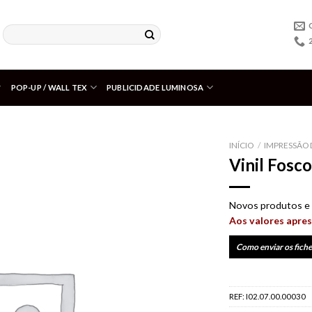
POP-UP / WALL TEX
PUBLICIDADE LUMINOSA
INÍCIO
/
IMPRESSÃO 
Vinil Fosco
Adicionar
aos meus
desejos
Novos produtos e 
Aos valores apres
Como enviar os fiche
REF:
I02.07.00.00030