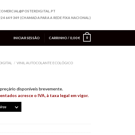
COMERCIAL@POSTERDIGITAL.PT
224 649 349 (CHAMADA PARA A REDE FIXA NACIONAL)
INICIAR SESSÃO
CARRINHO /
0,00
€
0
DIGITAL
/
VINIL AUTOCOLANTE ECOLÓGICO
preçário disponíveis brevemente.
entados acresce o IVA, à taxa legal em vigor.
iros