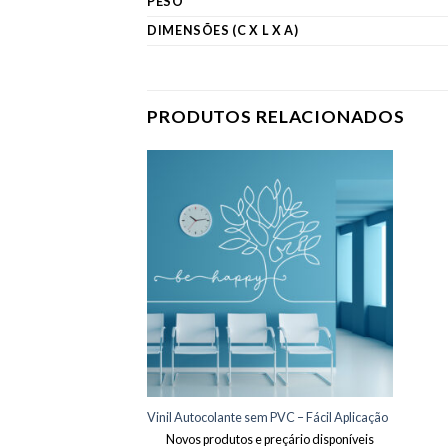
PESO
DIMENSÕES (C X L X A)
PRODUTOS RELACIONADOS
Adicionar
aos meus
desejos
Vinil Autocolante sem PVC – Fácil Aplicação
Novos produtos e preçário disponíveis