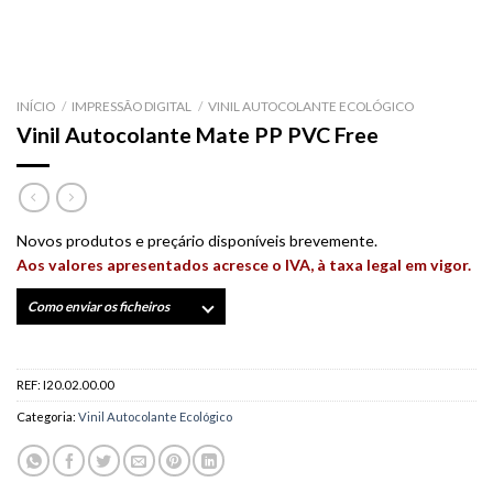
INÍCIO
/
IMPRESSÃO DIGITAL
/
VINIL AUTOCOLANTE ECOLÓGICO
Vinil Autocolante Mate PP PVC Free
Novos produtos e preçário disponíveis brevemente.
Aos valores apresentados acresce o IVA, à taxa legal em vigor.
Como enviar os ficheiros
REF:
I20.02.00.00
Categoria:
Vinil Autocolante Ecológico