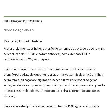
PREPARAÇÃO DE FICHEIROS
ENVIO E ORÇAMENTO
Preparação de ficheiros
Preferencialmente, os ficheiros terão de ser enviados c/ base de cor CMYK,
c/ resolução de 150 DPI e ao tamanho real, com extensão .TIFF e
compressão em LZW, sem Layers.
Para aqueles que enviarem o ficheiro em formato .PDF chamamos a
atenção para o fato de que alguns programas vectoriais de criação gráfica
permitem a utilização de algumas funções e filtros que poderão gerar
situações de sobreimpressão (overprinting – fenómeno que ocorre quando
duas cores se sobrepõem, criando uma terceira ou tornando uma delas
invisível).
Para evitar este tipo de ocorrência em ficheiros .PDF agradecemos que