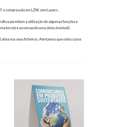
TIFF e compressão em LZW, sem Layers.
ráfica permitem a utilização de algumas funções e
a terceira ou tornando uma delas invisível).
) ativa nos seus ficheiros. Alertamos que estes casos
onar
Adicionar
eus
aos meus
jos
desejos