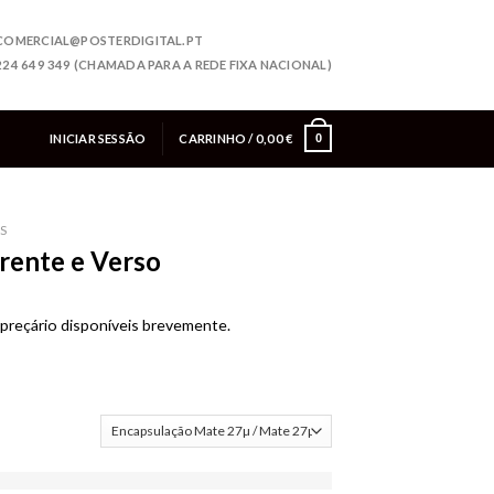
COMERCIAL@POSTERDIGITAL.PT
224 649 349 (CHAMADA PARA A REDE FIXA NACIONAL)
INICIAR SESSÃO
CARRINHO /
0,00
€
0
S
rente e Verso
preçário disponíveis brevemente.
eção Frente e Verso