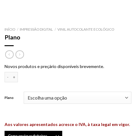
INÍCIO
/
IMPRESSÃO DIGITAL
/
VINIL AUTOCOLANTE ECOLÓGICO
Plano
Novos produtos e preçário disponíveis brevemente.
Quantidade de Plano
Plano
Aos valores apresentados acresce o IVA, à taxa legal em vigor.
Como enviar os ficheiros