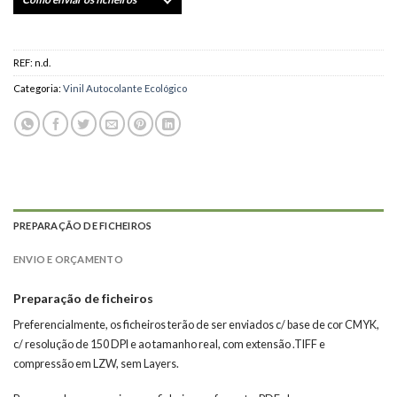
REF:
n.d.
Categoria:
Vinil Autocolante Ecológico
PREPARAÇÃO DE FICHEIROS
ENVIO E ORÇAMENTO
Preparação de ficheiros
Preferencialmente, os ficheiros terão de ser enviados c/ base de cor CMYK,
c/ resolução de 150 DPI e ao tamanho real, com extensão .TIFF e
compressão em LZW, sem Layers.