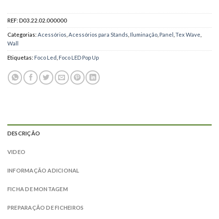
REF:
D03.22.02.000000
Categorias:
Acessórios
,
Acessórios para Stands
,
Iluminação
,
Panel
,
Tex Wave
,
Wall
Etiquetas:
Foco Led
,
Foco LED Pop Up
DESCRIÇÃO
VIDEO
INFORMAÇÃO ADICIONAL
FICHA DE MONTAGEM
PREPARAÇÃO DE FICHEIROS