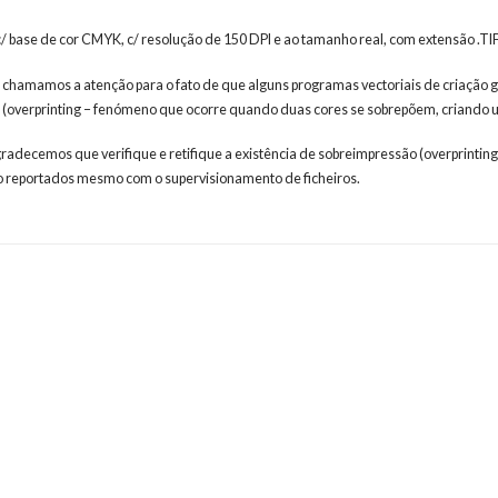
 c/ base de cor CMYK, c/ resolução de 150 DPI e ao tamanho real, com extensão .
 chamamos a atenção para o fato de que alguns programas vectoriais de criação g
 (overprinting – fenómeno que ocorre quando duas cores se sobrepõem, criando um
agradecemos que verifique e retifique a existência de sobreimpressão (overprinting
 reportados mesmo com o supervisionamento de ficheiros.