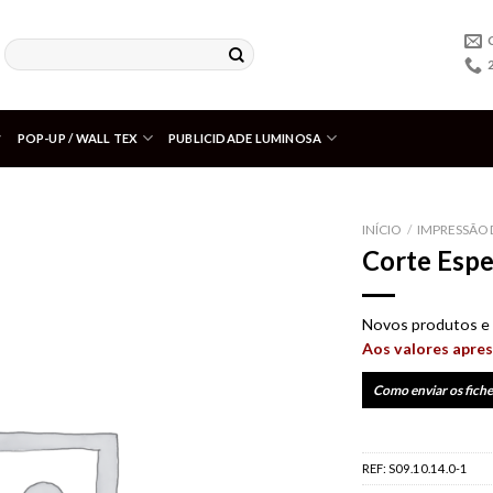
POP-UP / WALL TEX
PUBLICIDADE LUMINOSA
INÍCIO
/
IMPRESSÃO 
Corte Espe
Adicionar
aos meus
desejos
Novos produtos e 
Aos valores apres
Como enviar os fiche
REF:
S09.10.14.0-1