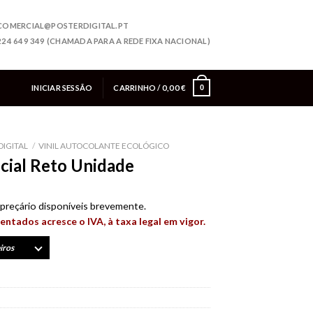
COMERCIAL@POSTERDIGITAL.PT
224 649 349 (CHAMADA PARA A REDE FIXA NACIONAL)
INICIAR SESSÃO
CARRINHO /
0,00
€
0
DIGITAL
/
VINIL AUTOCOLANTE ECOLÓGICO
cial Reto Unidade
preçário disponíveis brevemente.
entados acresce o IVA, à taxa legal em vigor.
iros