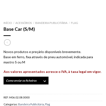
INÍCIO
/
ACESSÓRIOS
/
BANDEIRA PUBLICITÁRIA
/
FLAG
Base Car (S/M)
Novos produtos e preçário disponíveis brevemente.
Base em ferro, fixa através de pneu automóvel, indicada para
mastro S ou M
Aos valores apresentados acresce o IVA, à taxa legal em vigor.
Como enviar os ficheiros
REF:
M06.02.08.0000
Categorias:
Bandeira Publicitária
,
Flag