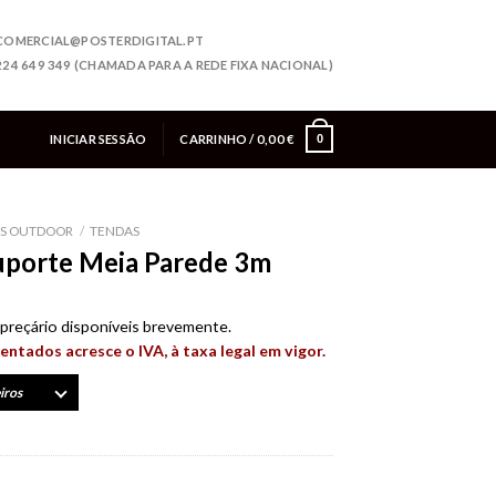
COMERCIAL@POSTERDIGITAL.PT
224 649 349 (CHAMADA PARA A REDE FIXA NACIONAL)
INICIAR SESSÃO
CARRINHO /
0,00
€
0
ES OUTDOOR
/
TENDAS
uporte Meia Parede 3m
preçário disponíveis brevemente.
entados acresce o IVA, à taxa legal em vigor.
iros