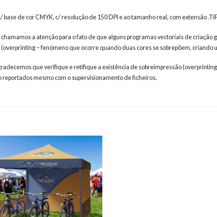
 c/ base de cor CMYK, c/ resolução de 150 DPI e ao tamanho real, com extensão .
 chamamos a atenção para o fato de que alguns programas vectoriais de criação g
 (overprinting – fenómeno que ocorre quando duas cores se sobrepõem, criando um
agradecemos que verifique e retifique a existência de sobreimpressão (overprinting
 reportados mesmo com o supervisionamento de ficheiros.
Adicionar
aos meus
desejos