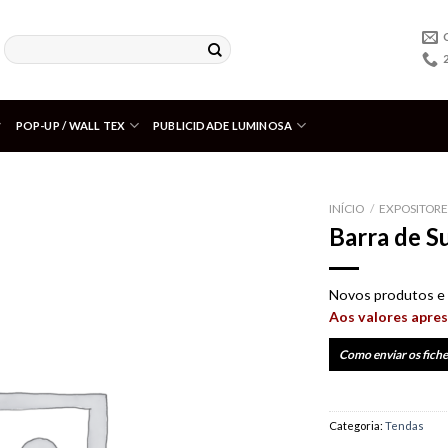
POP-UP / WALL TEX
PUBLICIDADE LUMINOSA
INÍCIO
/
EXPOSITOR
Barra de S
Adicionar
aos meus
desejos
Novos produtos e 
Aos valores apres
Como enviar os fiche
Categoria:
Tendas