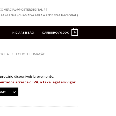
COMERCIAL@POSTERDIGITAL.PT
224 649 349 (CHAMADA PARA A REDE FIXA NACIONAL)
INICIAR SESSÃO
CARRINHO /
0,00
€
0
DIGITAL
/
TECIDO SUBLIMAÇÃO
preçário disponíveis brevemente.
entados acresce o IVA, à taxa legal em vigor.
iros