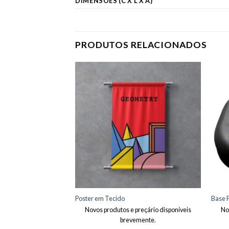
DIMENSÕES (C X L X A)
PRODUTOS RELACIONADOS
Adicionar
Adicionar
aos meus
aos meus
desejos
desejos
Poster em Tecido
Base P
preçário disponíveis
Novos produtos e preçário disponíveis
No
emente.
brevemente.