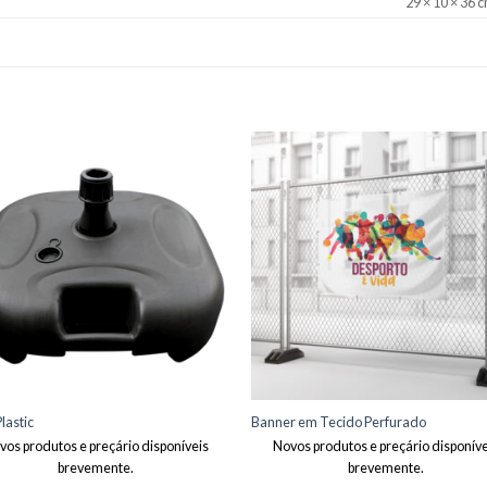
29 × 10 × 36 
Adicionar
Adici
aos meus
aos m
desejos
dese
lastic
Banner em Tecido Perfurado
vos produtos e preçário disponíveis
Novos produtos e preçário disponíve
brevemente.
brevemente.