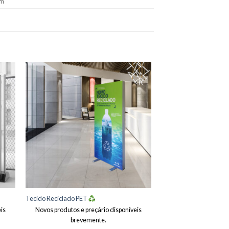
cm
onar
Adicionar
eus
aos meus
jos
desejos
Tecido Reciclado PET
is
Novos produtos e preçário disponíveis
brevemente.