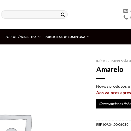
POP-UP / WALL TEX
PUBLICIDADE LUMINOSA
INÍCIO
/
IMPRESSÃO 
Amarelo
Adicionar
aos meus
desejos
Novos produtos e 
Aos valores apres
Como enviar os fiche
REF:
I09.04.00.06030