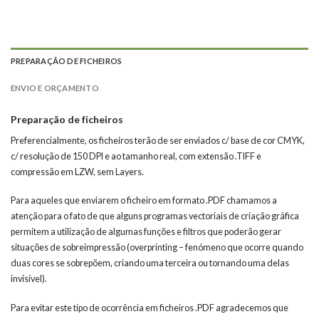
PREPARAÇÃO DE FICHEIROS
ENVIO E ORÇAMENTO
Preparação de ficheiros
Preferencialmente, os ficheiros terão de ser enviados c/ base de cor CMYK,
c/ resolução de 150 DPI e ao tamanho real, com extensão .TIFF e
compressão em LZW, sem Layers.
Para aqueles que enviarem o ficheiro em formato .PDF chamamos a
atenção para o fato de que alguns programas vectoriais de criação gráfica
permitem a utilização de algumas funções e filtros que poderão gerar
situações de sobreimpressão (overprinting – fenómeno que ocorre quando
duas cores se sobrepõem, criando uma terceira ou tornando uma delas
invisível).
Para evitar este tipo de ocorrência em ficheiros .PDF agradecemos que