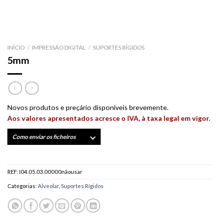
INÍCIO
/
IMPRESSÃO DIGITAL
/
SUPORTES RÍGIDOS
5mm
Novos produtos e preçário disponíveis brevemente.
Aos valores apresentados acresce o IVA, à taxa legal em vigor.
Como enviar os ficheiros
REF:
I04.05.03.00000nãousar
Categorias:
Alveolar
,
Suportes Rígidos