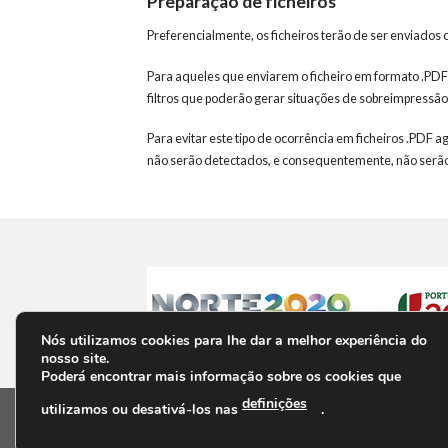
Preparação de ficheiros
Preferencialmente, os ficheiros terão de ser enviados
Para aqueles que enviarem o ficheiro em formato .PDF
filtros que poderão gerar situações de sobreimpressão
Para evitar este tipo de ocorrência em ficheiros .PDF 
não serão detectados, e consequentemente, não serão
Nós utilizamos cookies para lhe dar a melhor experiência do
nosso site.
Poderá encontrar mais informação sobre os cookies que
definições
utilizamos ou desativá-los nas
.
PRIVACIDADE
TERMOS E CONDIÇÕES
PERGUNTAS F
Copyright 2026 ©
Poster Digital