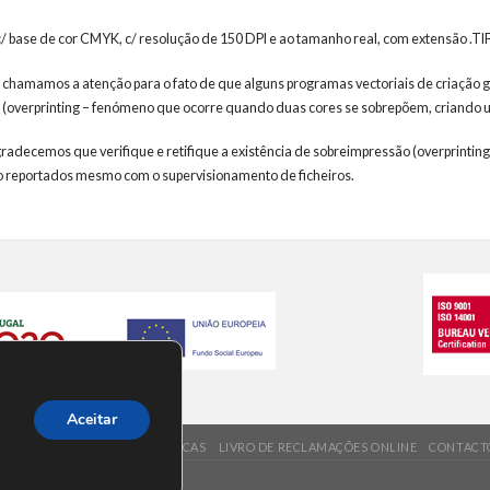
 c/ base de cor CMYK, c/ resolução de 150 DPI e ao tamanho real, com extensão .
 chamamos a atenção para o fato de que alguns programas vectoriais de criação g
 (overprinting – fenómeno que ocorre quando duas cores se sobrepõem, criando um
agradecemos que verifique e retifique a existência de sobreimpressão (overprinting
 reportados mesmo com o supervisionamento de ficheiros.
Aceitar
REQUENTES
VALORES/ POLÍTICAS
LIVRO DE RECLAMAÇÕES ONLINE
CONTACT