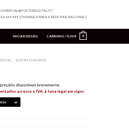
COMERCIAL@POSTERDIGITAL.PT
224 649 349 (CHAMADA PARA A REDE FIXA NACIONAL)
INICIAR SESSÃO
CARRINHO /
0,00
€
0
DIGITAL
/
SUPORTES RÍGIDOS
preçário disponíveis brevemente.
entados acresce o IVA, à taxa legal em vigor.
iros