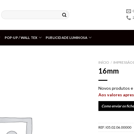
POP-UP / WALL TEX
PUBLICIDADE LUMINOSA
INÍCIO
/
IMPRESSÃO 
16mm
Adicionar
aos meus
desejos
Novos produtos e 
Aos valores apres
Como enviar os fiche
REF:
I05.02.06.00000