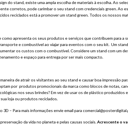
ign do stand, existe uma ampla escolha de materiais à escolha. Ao sele
mente corretos, pode carimbar o seu stand com credenciais green. Ao 
ecidos reciclados está a promover um stand green. Todos os nossos mater
 e como apresenta os seus produtos e serviços que contribuem para a 
ransporte e combustível ao viajar para eventos com o seu kit.
Um stand
 aumentar os custos com o combustível. Considere um stand com um de
azenamento e espaço
para entrega por ser mais compacto.
 maneira de atrair os visitantes ao seu stand e causar boa impressão pa
 optam por produtos promocionais da marca como blocos de notas, cane
cológicas nos seus brindes? Em vez de usar os de plástico produzidos
 sua loja ou produtos reciclados.
3D – Para mais informações envie email para comercial@posterdigital.
 preservação da vida no planeta e pelas causas sociais.
Acrescente o val