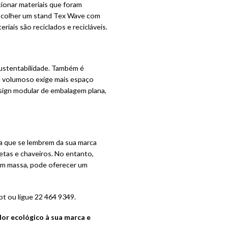
cionar materiais que foram
escolher um stand Tex Wave com
iais são reciclados e recicláveis.
sustentabilidade. Também é
 volumoso exige mais espaço
sign modular de embalagem plana,
ra que se lembrem da sua marca
tas e chaveiros. No entanto,
 em massa, pode oferecer um
pt ou ligue
22 464 9349.
or ecológico à sua marca e