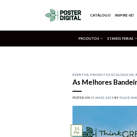
Skip
to
CATÁLOGO
INSPIRE-SE!
content
PRODUTOS
STANDS FEIRAS
EVENTOS
,
PRODUTOS ECOLÓGICOS
,
As Melhores Bandeir
POSTED ON
15 MAIO, 2024
BY
DULCE MA
15
Mai