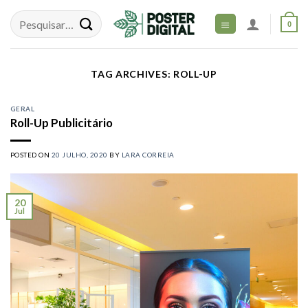
Skip
to
0
content
TAG ARCHIVES:
ROLL-UP
GERAL
Roll-Up Publicitário
POSTED ON
20 JULHO, 2020
BY
LARA CORREIA
20
Jul