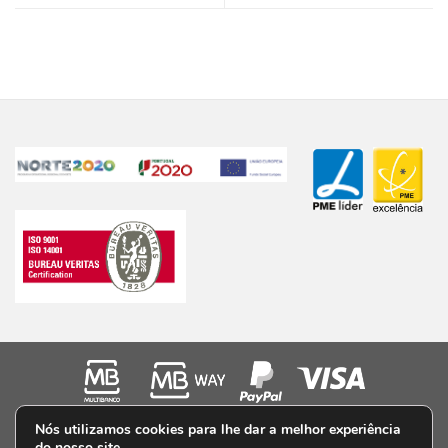
PRIVACIDADE
TERMOS E CONDIÇÕES
PERGUNTAS FREQUENTES
Nós utilizamos cookies para lhe dar a melhor experiência
VALORES/ POLÍTICAS
LIVRO DE RECLAMAÇÕES ONLINE
CONTACTOS
do nosso site.