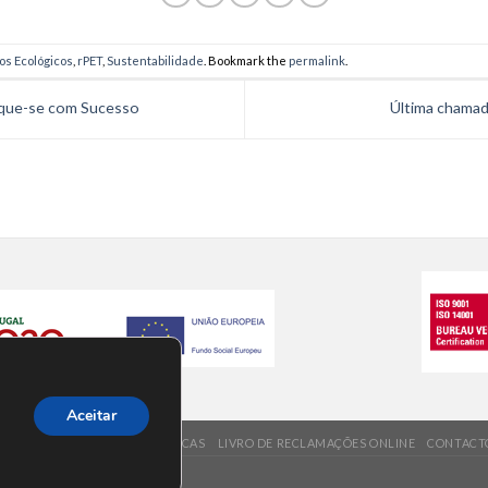
os Ecológicos
,
rPET
,
Sustentabilidade
. Bookmark the
permalink
.
aque-se com Sucesso
Última chamad
Aceitar
REQUENTES
VALORES/ POLÍTICAS
LIVRO DE RECLAMAÇÕES ONLINE
CONTACT