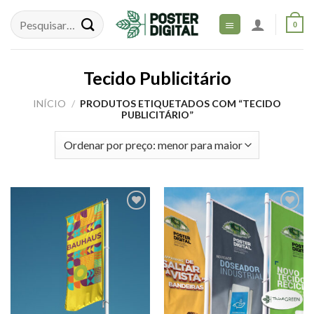
Skip
to
0
content
Tecido Publicitário
INÍCIO
/
PRODUTOS ETIQUETADOS COM “TECIDO
PUBLICITÁRIO”
Adicionar
Adicionar
aos meus
aos meus
desejos
desejos