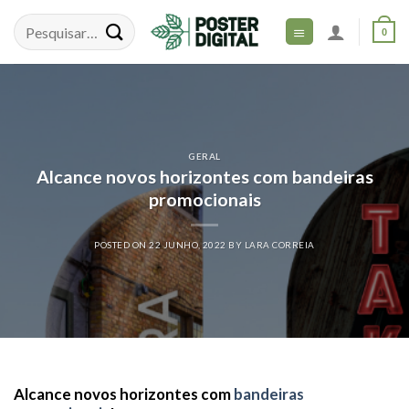
Skip
to
0
content
GERAL
Alcance novos horizontes com bandeiras
promocionais
POSTED ON
22 JUNHO, 2022
BY
LARA CORREIA
Alcance novos horizontes com
bandeiras