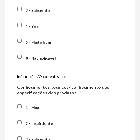
3 – Suficiente
4 – Bom
5 – Muito bom
0 – Não aplicável
Informações/Orçamentos, etc...
Conhecimentos técnicos/ conhecimento das
especificações dos produtos
*
1 – Mau
2 – Insuficiente
3 – Suficiente