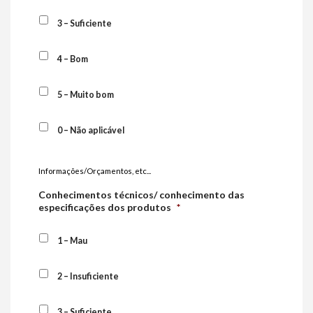
3 – Suficiente
4 – Bom
5 – Muito bom
0 – Não aplicável
Informações/Orçamentos, etc...
Conhecimentos técnicos/ conhecimento das
especificações dos produtos
*
1 – Mau
2 – Insuficiente
3 – Suficiente