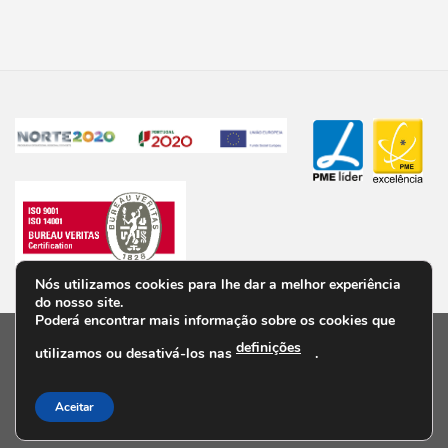
Nós utilizamos cookies para lhe dar a melhor experiência
do nosso site.
Poderá encontrar mais informação sobre os cookies que
definições
utilizamos ou desativá-los nas
.
PRIVACIDADE
TERMOS E CONDIÇÕES
PERGUNTAS FREQUENTES
VALORES/ POLÍTICAS
LIVRO DE RECLAMAÇÕES ONLINE
CONTACTOS
Aceitar
Copyright 2026 ©
Poster Digital