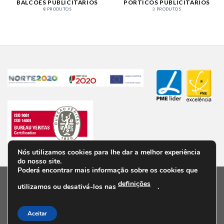
BALCÕES PUBLICITÁRIOS
PÓRTICOS PUBLICITÁRIOS
8 PRODUTOS
3 PRODUTOS
Nós utilizamos cookies para lhe dar a melhor experiência
do nosso site.
Poderá encontrar mais informação sobre os cookies que
definições
utilizamos ou desativá-los nas
.
PRIVACIDADE
TERMOS E CONDIÇÕES
PERGUNTAS FREQUENTES
VALORES/ POLÍTICAS
LIVRO DE RECLAMAÇÕES ONLINE
CONTACTOS
Aceitar