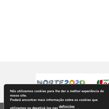
Nós utilizamos cookies para lhe dar a melhor experiência do
nosso site.
Poderá encontrar mais informação sobre os cookies que
definições
utilizamos ou desativá-los nas
.
PRIVACIDADE
TERMOS E CONDIÇÕES
PERGUNTAS F