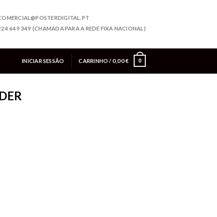
COMERCIAL@POSTERDIGITAL.PT
224 649 349 (CHAMADA PARA A REDE FIXA NACIONAL)
INICIAR SESSÃO
CARRINHO /
0,00
€
0
EDER