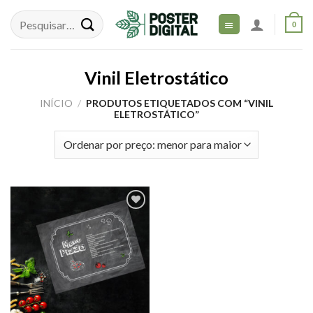
Skip
to
0
content
Vinil Eletrostático
INÍCIO
/
PRODUTOS ETIQUETADOS COM “VINIL
ELETROSTÁTICO”
Adicionar
aos meus
desejos