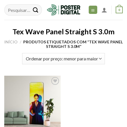
Skip
to
0
content
Tex Wave Panel Straight S 3.0m
INÍCIO
/
PRODUTOS ETIQUETADOS COM “TEX WAVE PANEL
STRAIGHT S 3.0M”
Adicionar
aos meus
desejos