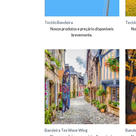
Tecido Bandeira
Tecid
Novos produtos e preçário disponíveis
No
brevemente.
Adicionar
aos meus
desejos
Bandeira Tex Wave Wing
Bande