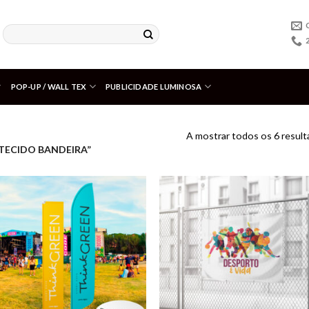
POP-UP / WALL TEX
PUBLICIDADE LUMINOSA
A mostrar todos os 6 resul
TECIDO BANDEIRA”
Adicionar
Adici
aos meus
aos m
desejos
dese