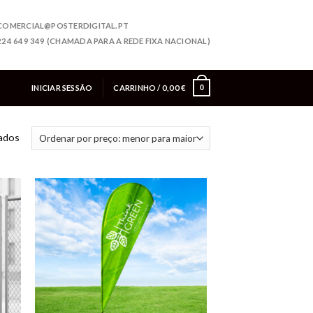
COMERCIAL@POSTERDIGITAL.PT
224 649 349 (CHAMADA PARA A REDE FIXA NACIONAL)
INICIAR SESSÃO
CARRINHO /
0,00
€
0
tados
onar
Adicionar
eus
aos meus
jos
desejos