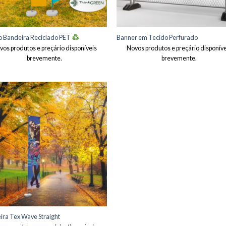
o Bandeira Reciclado PET
Banner em Tecido Perfurado
vos produtos e preçário disponíveis
Novos produtos e preçário disponíve
brevemente.
brevemente.
Adicionar
aos meus
desejos
ira Tex Wave Straight