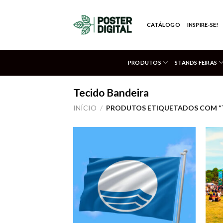
Skip
to
CATÁLOGO
INSPIRE-SE!
content
PRODUTOS
STANDS FEIRAS
Tecido Bandeira
INÍCIO
/
PRODUTOS ETIQUETADOS COM “
Adicionar
aos meus
desejos