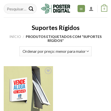
Skip
to
0
content
Suportes Rígidos
INÍCIO
/
PRODUTOS ETIQUETADOS COM “SUPORTES
RÍGIDOS”
Adicionar
aos meus
desejos