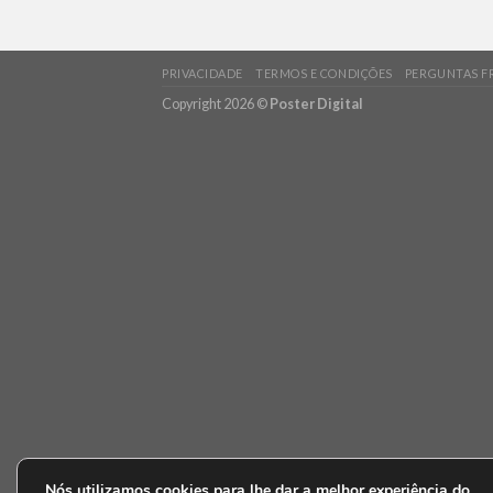
PRIVACIDADE
TERMOS E CONDIÇÕES
PERGUNTAS F
Copyright 2026 ©
Poster Digital
Nós utilizamos cookies para lhe dar a melhor experiência do