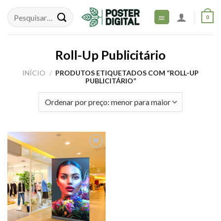
Skip
to
0
content
Roll-Up Publicitário
INÍCIO
/
PRODUTOS ETIQUETADOS COM “ROLL-UP
PUBLICITÁRIO”
Adicionar
aos meus
desejos