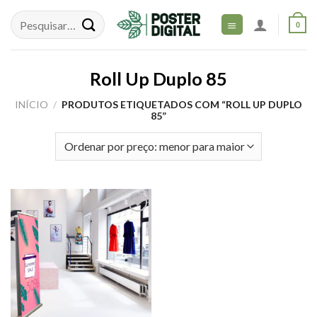
Skip
to
0
content
Roll Up Duplo 85
INÍCIO
/
PRODUTOS ETIQUETADOS COM “ROLL UP DUPLO
85”
Adicionar
aos meus
desejos