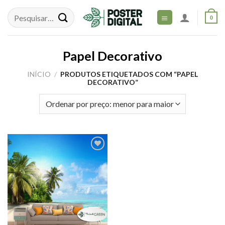
Skip
to
0
content
Papel Decorativo
INÍCIO
/
PRODUTOS ETIQUETADOS COM “PAPEL
DECORATIVO”
Adicionar
aos meus
desejos