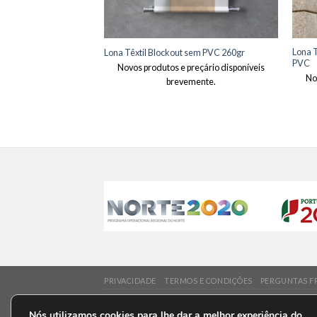
Lona T
Lona Têxtil Blockout sem PVC 260gr
PVC
Novos produtos e preçário disponíveis
No
brevemente.
PRIVACIDADE
TERMOS E CONDIÇÕES
PERGUNTAS F
Copyright 2026 ©
Poster Digital
Nós utilizamos cookies para lhe dar a melhor experiência do