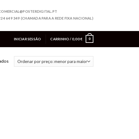
COMERCIAL@POSTERDIGITAL.PT
224 649 349 (CHAMADA PARA A REDE FIXA NACIONAL)
INICIAR SESSÃO
CARRINHO /
0,00
€
0
tados