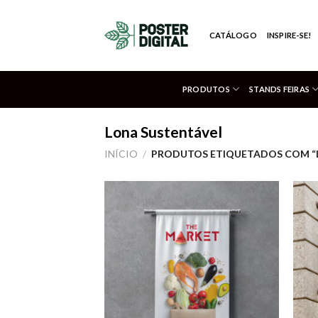
Skip
to
CATÁLOGO
INSPIRE-SE!
content
PRODUTOS
STANDS FEIRAS
Lona Sustentável
INÍCIO
/
PRODUTOS ETIQUETADOS COM “
Adicionar
aos meus
desejos