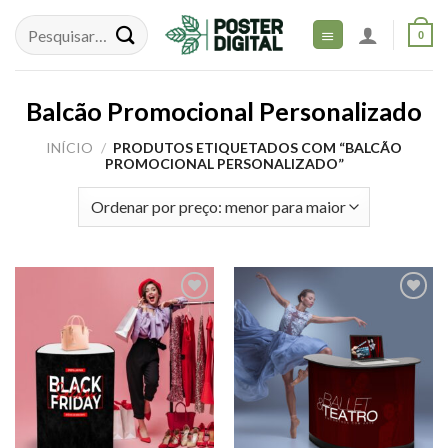
Skip
to
0
content
Balcão Promocional Personalizado
INÍCIO
/
PRODUTOS ETIQUETADOS COM “BALCÃO
PROMOCIONAL PERSONALIZADO”
Adicionar
Adicionar
aos meus
aos meus
desejos
desejos