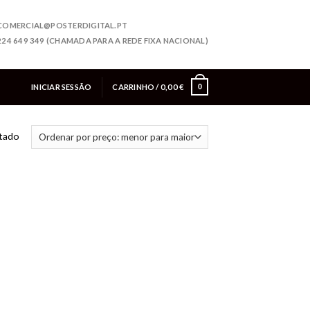
COMERCIAL@POSTERDIGITAL.PT
224 649 349 (CHAMADA PARA A REDE FIXA NACIONAL)
INICIAR SESSÃO
CARRINHO /
0,00
€
0
ltado