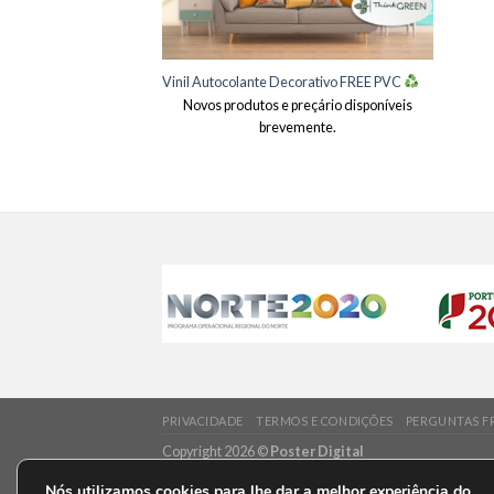
Vinil Autocolante Decorativo FREE PVC
Novos produtos e preçário disponíveis
brevemente.
PRIVACIDADE
TERMOS E CONDIÇÕES
PERGUNTAS F
Copyright 2026 ©
Poster Digital
Nós utilizamos cookies para lhe dar a melhor experiência do