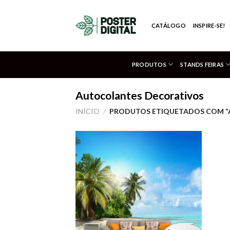
Skip
to
CATÁLOGO
INSPIRE-SE!
content
PRODUTOS
STANDS FEIRAS
Autocolantes Decorativos
INÍCIO
/
PRODUTOS ETIQUETADOS COM “
Adicionar
aos meus
desejos