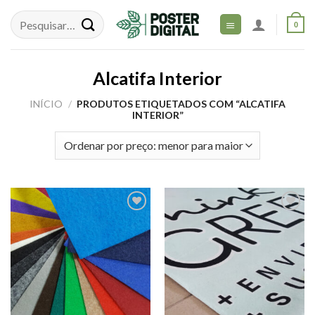
Skip
to
0
content
Alcatifa Interior
INÍCIO
/
PRODUTOS ETIQUETADOS COM “ALCATIFA
INTERIOR”
Adicionar
Adicionar
aos meus
aos meus
desejos
desejos