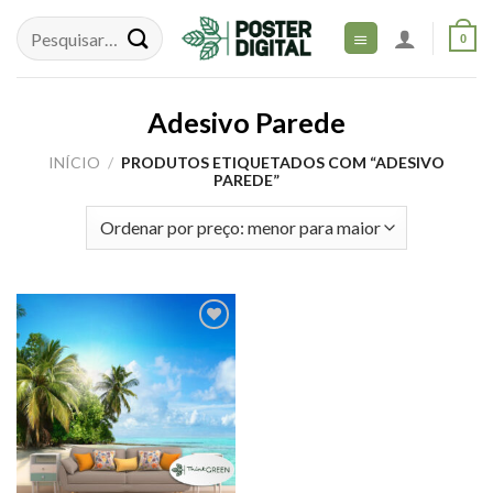
Skip
to
0
content
Adesivo Parede
INÍCIO
/
PRODUTOS ETIQUETADOS COM “ADESIVO
PAREDE”
Adicionar
aos meus
desejos